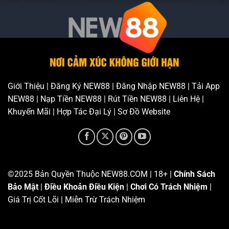
Giới Thiệu
|
Đăng Ký NEW88
|
Đăng Nhập NEW88
|
Tải App
NEW88
|
Nạp Tiền NEW88
|
Rút Tiền NEW88
|
Liên Hệ
|
Khuyến Mãi
| Hợp Tác Đại Lý |
Sơ Đồ Website
©2025 Bản Quyền Thuộc NEW88.COM | 18+ |
Chính Sách
Bảo Mật
|
Điều Khoản Điều Kiện
|
Chơi Có Trách Nhiệm
|
Giá Trị Cốt Lõi | Miễn Trừ Trách Nhiệm