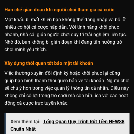
Hạn chế gián đoạn khi người chơi tham gia cá cược
Mật khẩu bị mất khiến bạn không thể đăng nhập và bỏ lỡ
nhiều cơ hội cá cược hấp dẫn. Với tính năng khôi phục
nhanh, nhà cái giúp người chơi duy trì trải nghiệm liên tục.
Nhờ đó, bạn không bị gián đoạn khi đang tận hưởng trò
chơi mình yêu thích.
Xây dựng thói quen tốt bảo mật tài khoản
Việc thường xuyên đổi định kỳ hoặc khôi phục lại cũng
giúp bạn hình thành thói quen bảo vệ tài khoản. Người chơi
sẽ chú ý hơn trong việc quản lý thông tin cá nhân. Điều này
không chỉ có lợi trong trò chơi mà còn hữu ích với các hoạt
động cá cược trực tuyến khác.
Xem thêm tại:
Tổng Quan Quy Trình Rút Tiền NEW88
Chuẩn Nhất