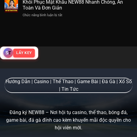
1.1.1.1
Khôi Phục Mật Khẩu NEW88 Nhanh Chóng, An
Nhận
NEW88
Thưởng
Toàn Và Đơn Giản
–
Lớn
ở
Chức năng bình luận bị tắt
Tăng
Cho
Khôi
Tốc
Người
Phục
Tộ
Chơi
Mật
Truy
Khẩu
Cập,
NEW88
Bảo
Nhanh
Mật
Chóng,
S
T
An
LẤY KEY
An
Toàn
Toàn
Và
Đơn
Giản
Hướng Dẫn
|
Casino
|
Thể Thao
|
Game Bài
|
Đá Gà
|
Xổ Số
|
Tin Tức
Đăng ký NEW88 – Nơi hội tụ casino, thể thao, bóng đá,
game bài, đá gà đỉnh cao kèm khuyến mãi độc quyền cho
hội viên mới.