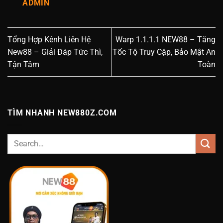
ADMIN
Tổng Hợp Kênh Liên Hệ
Warp 1.1.1.1 NEW88 – Tăng
New88 – Giải Đáp Tức Thì,
Tốc Tộ Truy Cập, Bảo Mật An
Tận Tâm
Toàn
TÌM NHANH NEW880Z.COM