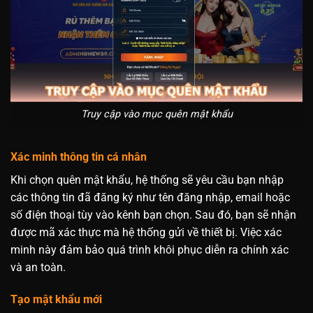
Truy cập vào mục quên mật khẩu
Xác minh thông tin cá nhân
Khi chọn quên mật khẩu, hệ thống sẽ yêu cầu bạn nhập
các thông tin đã đăng ký như tên đăng nhập, email hoặc
số điện thoại tùy vào kênh bạn chọn. Sau đó, bạn sẽ nhận
được mã xác thực mà hệ thống gửi về thiết bị. Việc xác
minh này đảm bảo quá trình khôi phục diễn ra chính xác
và an toàn.
Tạo mật khẩu mới