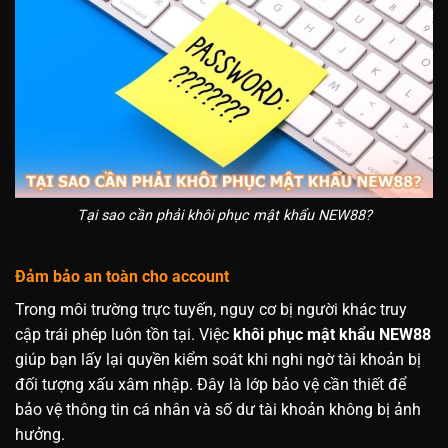
Tại sao cần phải khôi phục mật khẩu NEW88?
Đảm bảo an toàn cho account
Trong môi trường trực tuyến, nguy cơ bị người khác truy
cập trái phép luôn tồn tại. Việc
khôi phục mật khẩu NEW88
giúp bạn lấy lại quyền kiểm soát khi nghi ngờ tài khoản bị
đối tượng xấu xâm nhập. Đây là lớp bảo vệ cần thiết để
bảo vệ thông tin cá nhân và số dư tài khoản không bị ảnh
hưởng.