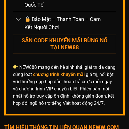
Quốc Tế
Bảo Mật – Thanh Toán – Cam
Kết Người Chơi
SĂN CODE KHUYẾN MÃI BÙNG NỔ
TẠI NEW88
NEW888 mang đến hệ sinh thái giải trí đa dạng
cùng loạt
chương trình khuyến mãi
giá trị, nổi bật
với thưởng nạp hấp dẫn, hoàn trả cược mỗi ngày
và chương trình VIP chuyên biệt. Phiên bản mới
nhất hỗ trợ truy cập ổn định, không gián đoạn, kết
hợp đội ngũ hỗ trợ tiếng Việt hoạt động 24/7.
TÌM HIỂU THÔNG TIN LIÊN QUAN NEWW.COM