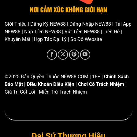
Giới Thiệu
|
Đăng Ký NEW88
|
Đăng Nhập NEW88
|
Tải App
NEW88
|
Nạp Tiền NEW88
|
Rút Tiền NEW88
|
Liên Hệ
|
Khuyến Mãi
| Hợp Tác Đại Lý |
Sơ Đồ Website
©2025 Bản Quyền Thuộc NEW88.COM | 18+ |
Chính Sách
Bảo Mật
|
Điều Khoản Điều Kiện
|
Chơi Có Trách Nhiệm
|
Giá Trị Cốt Lõi | Miễn Trừ Trách Nhiệm
Đại Sứ Thương Hiệu