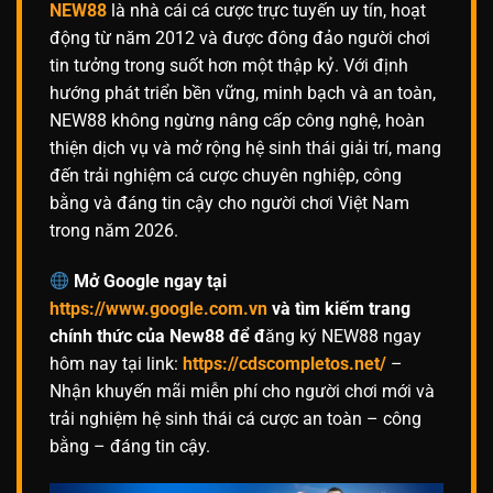
NEW88
là nhà cái cá cược trực tuyến uy tín, hoạt
động từ năm 2012 và được đông đảo người chơi
tin tưởng trong suốt hơn một thập kỷ. Với định
hướng phát triển bền vững, minh bạch và an toàn,
NEW88 không ngừng nâng cấp công nghệ, hoàn
thiện dịch vụ và mở rộng hệ sinh thái giải trí, mang
đến trải nghiệm cá cược chuyên nghiệp, công
bằng và đáng tin cậy cho người chơi Việt Nam
trong năm 2026.
Mở Google ngay tại
https://www.google.com.vn
và tìm kiếm trang
chính thức của New88 để đ
ăng ký NEW88 ngay
hôm nay tại link:
https://cdscompletos.net/
–
Nhận khuyến mãi miễn phí cho người chơi mới và
trải nghiệm hệ sinh thái cá cược an toàn – công
bằng – đáng tin cậy.