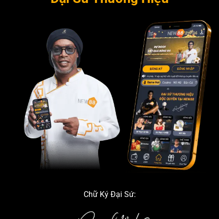
Chữ Ký Đại Sứ: