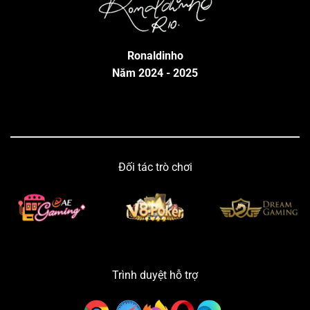
Ronaldinho
Năm 2024 - 2025
Đối tác trò chơi
Trình duyệt hỗ trợ