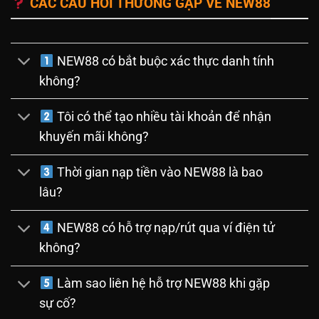
CÁC CÂU HỎI THƯỜNG GẶP VỀ NEW88
NEW88 có bắt buộc xác thực danh tính
không?
Tôi có thể tạo nhiều tài khoản để nhận
khuyến mãi không?
Thời gian nạp tiền vào NEW88 là bao
lâu?
NEW88 có hỗ trợ nạp/rút qua ví điện tử
không?
Làm sao liên hệ hỗ trợ NEW88 khi gặp
sự cố?